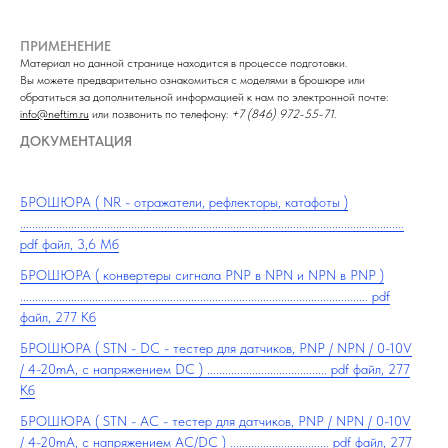
ПРИМЕНЕНИЕ
Материал но данной странице находится в процессе подготовки.
Вы можете предварительно ознакомиться с моделями в брошюре или
обратиться за дополнительной информацией к нам по электронной почте:
info@neftim.ru
или позвонить по телефону:
+7 (846) 972-55-71
.
ДОКУМЕНТАЦИЯ
БРОШЮРА ( NR - отражатели, рефлекторы, катафоты )
................................................................................................................................
pdf файл, 3,6 Мб
БРОШЮРА ( конвертеры сигнала PNP в NPN и NPN в PNP )
.................................................................................................................... pdf
файл, 277 Кб
БРОШЮРА ( STN - DC - тестер для датчиков, PNP / NPN / 0-10V
/ 4-20mA, с напряжением DC ) ........................................ pdf файл, 277
Кб
БРОШЮРА ( STN - AC - тестер для датчиков, PNP / NPN / 0-10V
/ 4-20mA, с напряжением AC/DC ) ................................. pdf файл, 277