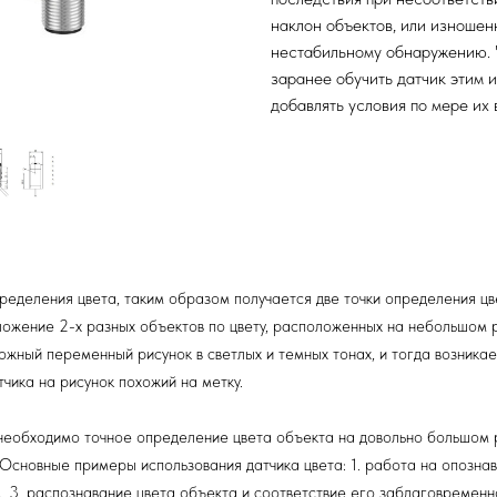
наклон объектов, или изношен
нестабильному обнаружению. 
заранее обучить датчик этим 
добавлять условия по мере их 
еделения цвета, таким образом получается две точки определения ц
ложение 2-х разных объектов по цвету, расположенных на небольшом р
ложный переменный рисунок в светлых и темных тонах, и тогда возник
чика на рисунок похожий на метку.
необходимо точное определение цвета объекта на довольно большом р
Основные примеры использования датчика цвета: 1. работа на опознава
 3. распознавание цвета объекта и соответствие его заблаговременно