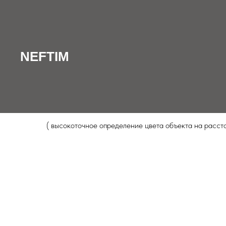
NEFTIM
/
КАТАЛОГ
/
Датчики метки, цвета, контраста, этикетки
NEFTIM
NRGB-70, NRGB-500 - высокоточны
( высокоточное определение цвета объекта на рассто