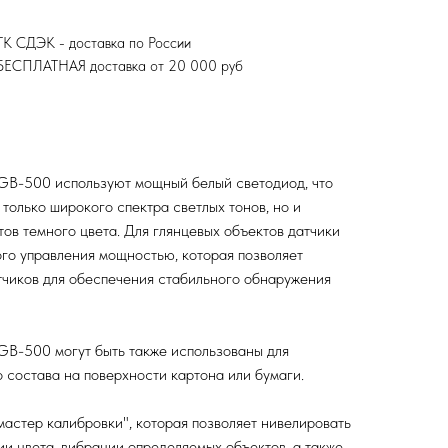
ТК СДЭК - доставка по России
БЕСПЛАТНАЯ доставка от 20 000 руб
GB-500 используют мощный белый светодиод, что
только широкого спектра светлых тонов, но и
ов темного цвета. Для глянцевых объектов датчики
го управления мощностью, которая позволяет
тчиков для обеспечения стабильного обнаружения
B-500 могут быть также использованы для
 состава на поверхности картона или бумаги.
астер калибровки", которая позволяет нивелировать
ии цвета, вибрации определяемых объектов, а также