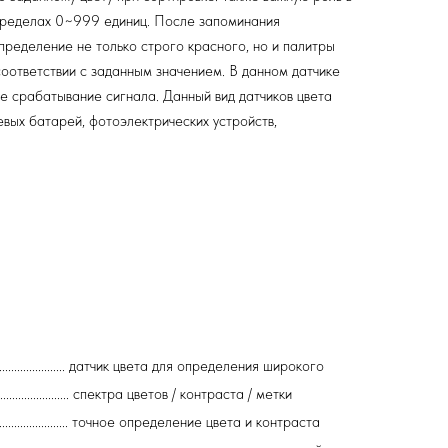
 пределах 0~999 единиц. После запоминания
пределение не только строго красного, но и палитры
соответствии с заданным значением. В данном датчике
 срабатывание сигнала. Данный вид датчиков цвета
евых батарей, фотоэлектрических устройств,
................................ датчик цвета для определения широкого
........................................ спектра цветов / контраста / метки
........................ точное определение цвета и контраста