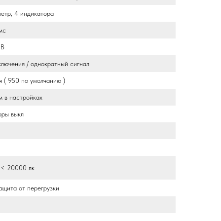
метр, 4 индикатора
мс
 B
ключения / однократный сигнал
я ( 950 по умолчанию )
м в настройках
оры выкл
 < 20000 лк
ащита от перегрузки