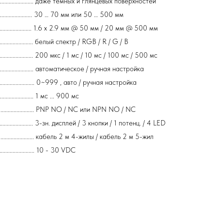
.......................................... даже темных и глянцевых поверхностей
..................... 30 … 70 мм или 50 … 500 мм
............................... 1.6 х 2.9 мм @ 50 мм / 20 мм @ 500 мм
............................ белый спектр / RGB / R / G / B
............................ 200 мкс / 1 мс / 10 мс / 100 мс / 500 мс
................................. автоматическое / ручная настройка
......................... 0~999 , авто / ручная настройка
........................ 1 мс ... 900 мс
.............................. PNP NO / NC или NPN NO / NC
........................ 3-зн. дисплей / 3 кнопки / 1 потенц. / 4 LED
........................ кабель 2 м 4-жилы / кабель 2 м 5-жил
....................... 10 - 30 VDC