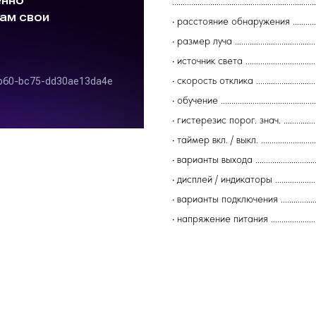
.................................................
• расстояние обнаружения ............
• размер луча .............................
• источник света ............................
• скорость отклика .......................
• обучение ...................................
• гистерезис порог. знач. ..............
• таймер вкл. / выкл. .........................
• варианты выхода ......................
• дисплей / индикаторы ..................
• варианты подключения ................
• напряжение питания ......................