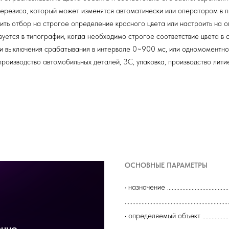
терезиса, который может изменятся автоматически или оператором в
ть отбор на строгое определение красного цвета или настроить на о
зуется в типографии, когда необходимо строгое соответствие цвета в 
и выключения срабатывания в интервале 0~900 мс, или одномоментное
 производство автомобильных деталей, 3C, упаковка, производство лити
ОСНОВНЫЕ ПАРАМЕТРЫ
• назначение ..............................
...................................................
• определяемый объект ................