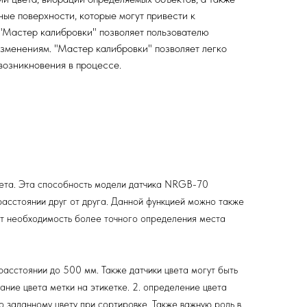
ные поверхности, которые могут привести к
"Мастер калибровки" позволяет пользователю
изменениям. "Мастер калибровки" позволяет легко
возникновения в процессе. ​
вета. Эта способность модели датчика NRGB-70
асстоянии друг от друга. Данной функцией можно также
ает необходимость более точного определения места
асстоянии до 500 мм. Также датчики цвета могут быть
ние цвета метки на этикетке. 2. определение цвета
 заданному цвету при сортировке. Также важную роль в