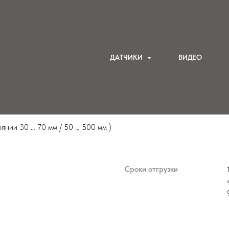
/
NRGB-70, NRGB-500 - высокоточные датчики цвета
NRGB-70, NRGB-500, NRGB-70-1, NRGB-500-1, NRGB-70-2, NRGB-500-2 - высокот
ДАТЧИКИ
ВИДЕО
е датчики цвета
янии 30 … 70 мм / 50 … 500 мм )
Сроки отгрузки