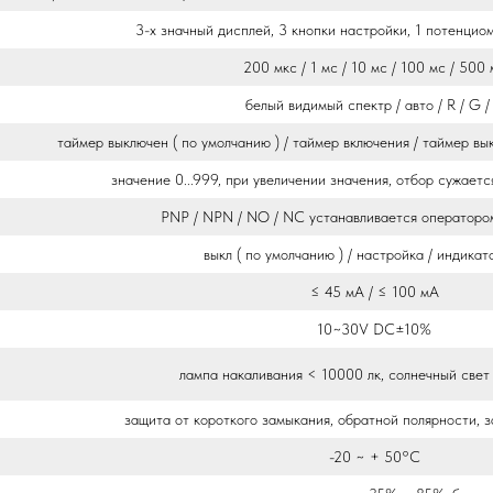
3-х значный дисплей, 3 кнопки настройки, 1 потенцио
200 мкс / 1 мс / 10 мс / 100 мс / 500 
белый видимый спектр / авто / R / G /
таймер выключен ( по умолчанию ) / таймер включения / таймер вы
значение 0...999, при увеличении значения, отбор сужаетс
PNP / NPN / NO / NC устанавливается операторо
выкл ( по умолчанию ) / настройка / индикат
≤ 45 мА / ≤ 100 мА
10~30V DC±10%
лампа накаливания < 10000 лк, солнечный свет
защита от короткого замыкания, обратной полярности, з
-20 ~ + 50°С