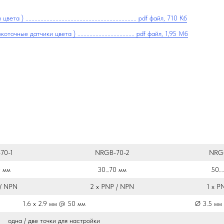
............................................................ pdf файл, 710 Кб
тчики цвета ) ...................................... pdf файл, 1,95 Мб
70-1
NRGB-70-2
NRG
 мм
30…70 мм
50…
 / NPN
2 х PNP / NPN
1 х P
1.6 х 2.9 мм @ 50 мм
Ø 3.5 мм
одна / две точки для настройки