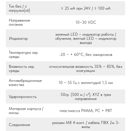
Ток без / с
≤ 25 мА при 24V / ≤ 100 мА
нагрузки(ой)
Напряжение
10~30 VDC
питания
зеленый LED – индикатор работы /
Индикатор
обучение, желтый LED – индикатор
выхода
Температура окр.
-20 ~ + 60°С, без заморозков
среды
Влажность окр.
относительная влажность 35% ~ 85%, без
среды
коагуляции
Антивибрационные
10 ~ 55 Гц с амплитудой 1,5 мм
качества
50гр. (500 м / с²), XYZ в трех
Ударопрочность
направления
Материал корпуса /
пластмасса PMMA, PC + PBT
линзы
разъем М8 4-конт. / кабель ПВХ 2м 3-
Соединение
жилы