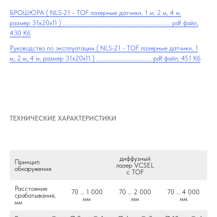
БРОШЮРА ( NLS-21 - TOF лазерные датчики, 1 м, 2 м, 4 м,
размер 31х20х11 ) .......................................................................... pdf файл,
430 Кб
Руководство по эксплуатации ( NLS-21 - TOF лазерные датчики, 1
м, 2 м, 4 м, размер 31х20х11 ) ...................................... pdf файл, 451 Кб
ТЕХНИЧЕСКИЕ ХАРАКТЕРИСТИКИ
диффузный
Принцип
лазер VCSEL
обнаружения
с TOF
Расстояние
70 … 1 000
70 … 2 000
70 … 4 000
срабатывания,
мм
мм
мм
мм