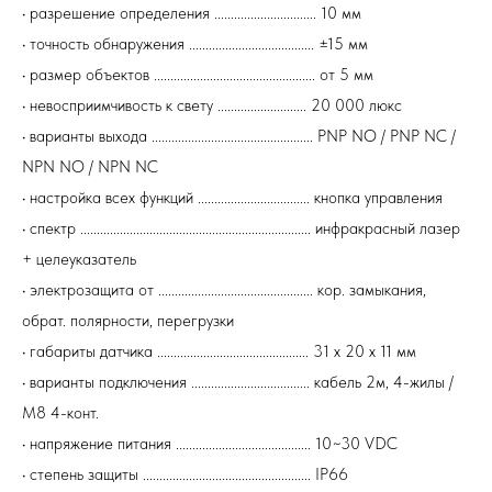
• разрешение определения ............................... 10 мм
• точность обнаружения ...................................... ±15 мм
• размер объектов ................................................. от 5 мм
• невосприимчивость к свету ........................... 20 000 люкс
• варианты выхода ................................................. PNP NO / PNP NC /
NPN NO / NPN NC
• настройка всех функций .................................. кнопка управления
• спектр ...................................................................... инфракрасный лазер
+ целеуказатель
• электрозащита от ............................................... кор. замыкания,
обрат. полярности, перегрузки
• габариты датчика .............................................. 31 х 20 х 11 мм
• варианты подключения .................................... кабель 2м, 4-жилы /
М8 4-конт.
• напряжение питания ......................................... 10~30 VDC
• степень защиты ................................................... IP66