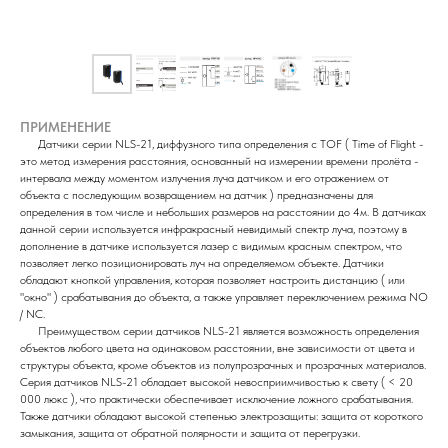
ПРИМЕНЕНИЕ
Датчики серии NLS-21, диффузного типа определения с TOF ( Time of Flight -
это метод измерения расстояния, основанный на измерении времени пролёта -
интервала между моментом излучения луча датчиком и его отражением от
объекта с последующим возвращением на датчик ) предназначены для
определения в том числе и небольших размеров на расстоянии до 4м. В датчиках
данной серии используется инфракрасный невидимый спектр луча, поэтому в
дополнение в датчике используется лазер с видимым красным спектром, что
позволяет легко позиционировать луч на определяемом объекте. Датчики
обладают кнопкой управления, которая позволяет настроить дистанцию ( или
"окно" ) срабатывания до объекта, а также управляет переключением режима NO
/ NC.
Преимуществом серии датчиков NLS-21 является возможность определения
объектов любого цвета на одинаковом расстоянии, вне зависимости от цвета и
структуры объекта, кроме объектов из полупрозрачных и прозрачных материалов.
Серия датчиков NLS-21 обладает высокой невосприимчивостью к свету ( < 20
000 люкс ), что практически обеспечивает исключение ложного срабатывания.
Также датчики обладают высокой степенью электрозащиты: защита от короткого
замыкания, защита от обратной полярности и защита от перегрузки.