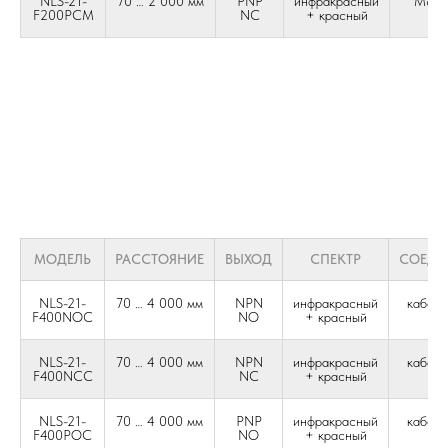
NLS-21-
70 … 2 000 мм
PNP
инфракрасный
М8 4-
F200PCM
NC
+ красный
МОДЕЛЬ
РАССТОЯНИЕ
ВЫХОД
СПЕКТР
СОЕДИ
NLS-21-
70 … 4 000 мм
NPN
инфракрасный
кабель
F400NOC
NO
+ красный
жи
NLS-21-
70 … 4 000 мм
NPN
инфракрасный
кабель
F400NCC
NC
+ красный
жи
NLS-21-
70 … 4 000 мм
PNP
инфракрасный
кабель
F400POC
NO
+ красный
жи