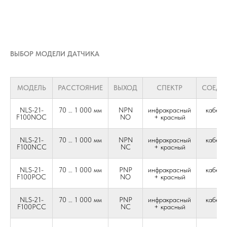
ВЫБОР МОДЕЛИ ДАТЧИКА
МОДЕЛЬ
РАССТОЯНИЕ
ВЫХОД
СПЕКТР
СОЕДИ
NLS-21-
70 … 1 000 мм
NPN
инфракрасный
кабель
F100NOC
NO
+ красный
жи
NLS-21-
70 … 1 000 мм
NPN
инфракрасный
кабель
F100NCC
NC
+ красный
жи
NLS-21-
70 … 1 000 мм
PNP
инфракрасный
кабель
F100POC
NO
+ красный
жи
NLS-21-
70 … 1 000 мм
PNP
инфракрасный
кабель
F100PCC
NC
+ красный
жи