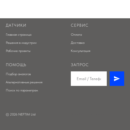
ДАТЧИКИ
СЕРВИС
Главная страница
Оплата
Решения в индустрии
Доставка
Рабочие проекты
Консультация
ПОМОЩЬ
ЗАПРОС
Подбор аналогов
Альтернативные решения
Поиск по параметрам
© 2026 NEFTIM Ltd
Разработка веб-сайтов: SV