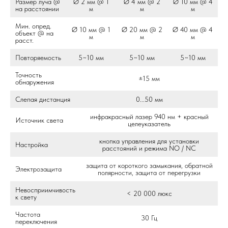
Размер луча @
Ø 2 мм @ 1
Ø 4 мм @ 2
Ø 10 мм @ 4
на расстоянии
м
м
м
Мин. опред.
Ø 10 мм @ 1
Ø 20 мм @ 2
Ø 40 мм @ 4
объект @ на
м
м
м
расст.
Повторяемость
5~10 мм
5~10 мм
5~10 мм
Точность
±15 мм
обнаружения
Слепая дистанция
0...50 мм
инфракрасный лазер 940 нм + красный
Источник света
целеуказатель
кнопка управления для установки
Настройка
расстояний и режима NO / NC
защита от короткого замыкания, обратной
Электрозащита
полярности, защита от перегрузки
Невосприимчивость
< 20 000 люкс
к свету
Частота
30 Гц
переключения