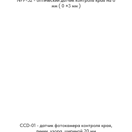
NPP-52 - оптический датчик контроля края на 6
мм ( 0 ±3 мм )
CCD-01 - датчик фотокамера контроля края,
линии, узора, шириной 20 мм