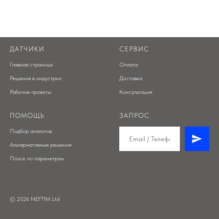
ДАТЧИКИ
СЕРВИС
Главная страница
Оплата
Решения в индустрии
Доставка
Рабочие проекты
Консультация
ПОМОЩЬ
ЗАПРОС
Подбор аналогов
Альтернативные решения
Поиск по параметрам
© 2026 NEFTIM Ltd
Разработка веб-сайтов: SV