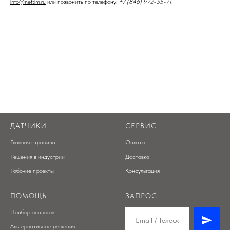
info@neftim.ru
или позвонить по телефону:
+7 (846) 972-55-71
.
ДАТЧИКИ
СЕРВИС
Главная страница
Оплата
Решения в индустрии
Доставка
Рабочие проекты
Консультация
ПОМОЩЬ
ЗАПРОС
Подбор аналогов
Альтернативные решения