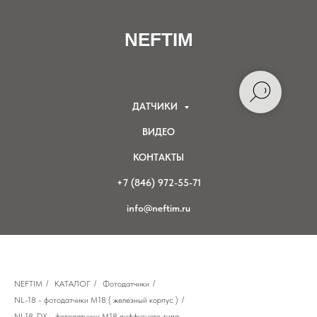
NEFTIM
ДАТЧИКИ
ВИДЕО
КОНТАКТЫ
+7 (846) 972-55-71
info@neftim.ru
NEFTIM
/
КАТАЛОГ
/
Фотодатчики
/
NL-18 - фотодатчики М18 ( железный корпус )
/
NL18-DX - фотодатчики М18 диффузного типа