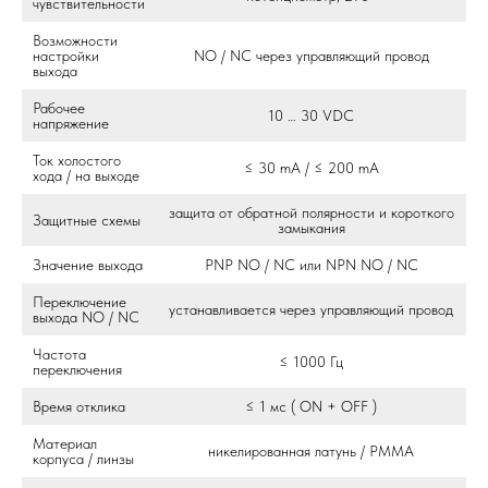
чувствительности
Возможности
настройки
NO / NC через управляющий провод
выхода
Рабочее
10 … 30 VDC
напряжение
Ток холостого
≤ 30 mA / ≤ 200 mA
хода / на выходе
защита от обратной полярности и короткого
Защитные схемы
замыкания
Значение выхода
PNP NO / NC или NPN NO / NC
Переключение
устанавливается через управляющий провод
выхода NO / NC
Частота
≤ 1000 Гц
переключения
Время отклика
≤ 1 мс ( ON + OFF )
Материал
никелированная латунь / PMMA
корпуса / линзы