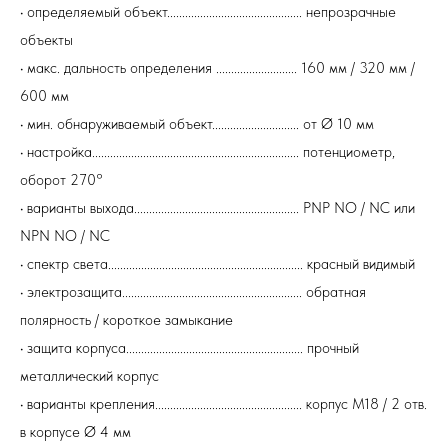
• определяемый объект............................................. непрозрачные
объекты
• макс. дальность определения ........................... 160 мм / 320 мм /
600 мм
• мин. обнаруживаемый объект............................. от Ø 10 мм
• настройка..................................................................... потенциометр,
оборот 270°
• варианты выхода....................................................... PNP NO / NC или
NPN NO / NC
• спектр света................................................................. красный видимый
• электрозащита............................................................ обратная
полярность / короткое замыкание
• защита корпуса........................................................... прочный
металлический корпус
• варианты крепления................................................. корпус М18 / 2 отв.
в корпусе Ø 4 мм