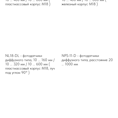
пластмассовый корпус М18 )
железный корпус М18 )
NL18-DL - фотодатчики
NPS-11-D - фотодатчики
диффузного типа, 10 ... 160 мм /
диффузного типа, расстояние 20
10 ... 320 мм / 10 ... 600 мм (
… 1000 мм
пластмассовый корпус М18, луч
под углом 90° )