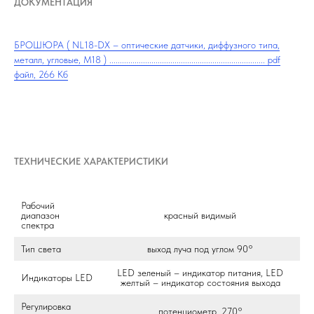
ДОКУМЕНТАЦИЯ
БРОШЮРА ( NL18-DX – оптические датчики, диффузного типа,
металл, угловые, М18 ) .......................................................................... pdf
файл, 266 Кб
ТЕХНИЧЕСКИЕ ХАРАКТЕРИСТИКИ
Рабочий
диапазон
красный видимый
спектра
Тип света
выход луча под углом 90°
LED зеленый – индикатор питания, LED
Индикаторы LED
желтый – индикатор состояния выхода
Регулировка
потенциометр, 270°