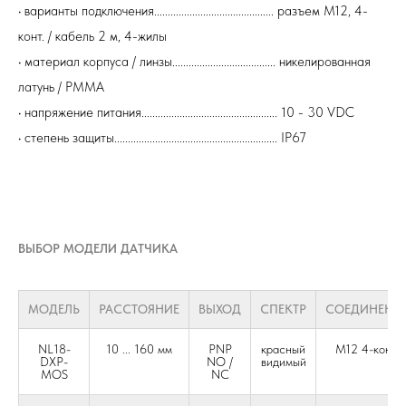
• варианты подключения............................................ разъем М12, 4-
конт. / кабель 2 м, 4-жилы
• материал корпуса / линзы...................................... никелированная
латунь / PMMA
• напряжение питания.................................................. 10 - 30 VDC
• степень защиты............................................................ IP67
ВЫБОР МОДЕЛИ ДАТЧИКА
МОДЕЛЬ
РАССТОЯНИЕ
ВЫХОД
СПЕКТР
СОЕДИНЕНИ
NL18-
10 ... 160 мм
PNP
красный
М12 4-конт.
DXP-
NO /
видимый
MOS
NC