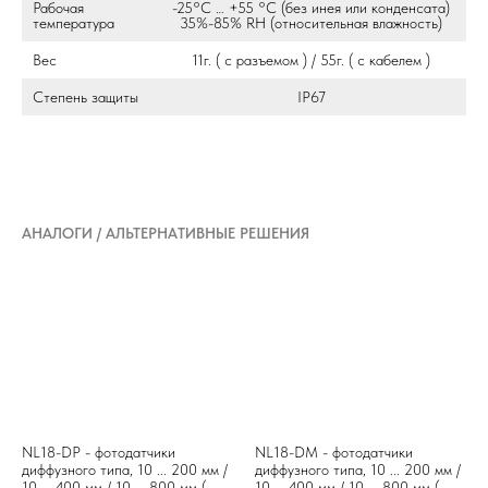
Рабочая
-25°C … +55 °C (без инея или конденсата)
температура
35%-85% RH (относительная влажность)
Вес
11г. ( с разъемом ) / 55г. ( с кабелем )
Степень защиты
IP67
АНАЛОГИ / АЛЬТЕРНАТИВНЫЕ РЕШЕНИЯ
NL18-DP - фотодатчики
NL18-DM - фотодатчики
диффузного типа, 10 ... 200 мм /
диффузного типа, 10 ... 200 мм /
10 ... 400 мм / 10 ... 800 мм (
10 ... 400 мм / 10 ... 800 мм (