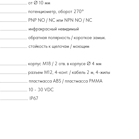
..................... от Ø 10 мм
..................................... потенциометр, оборот 270°
.................................. PNP NO / NC или NPN NO / NC
.................................... инфракрасный невидимый
................................... обратная полярность / короткое замык.
.................................. стойкость к щелочам / моющим
............................... корпус М18 / 2 отв. в корпусе Ø 4 мм
............................. разъем М12, 4-конт. / кабель 2 м, 4-жилы
............................. пластмасса ABS / пластмасса PMMA
........................... 10 - 30 VDC
........................... IP67