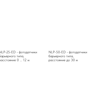
NLP-25-ED - фотодатчики
NLP-50-ED - фотодатчики
барьерного типа,
барьерного типа,
расстояние 0 ... 12 м
расстояние до 30 м