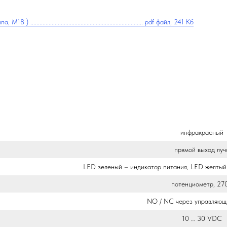
............................................................... pdf файл, 241 Кб
инфракрасный
прямой выход луч
LED зеленый – индикатор питания, LED желтый
потенциометр, 27
NO / NC через управляющ
10 … 30 VDC