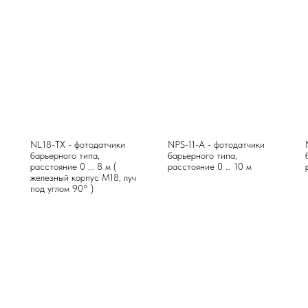
NL18-TX - фотодатчики
NPS-11-A - фотодатчики
барьерного типа,
барьерного типа,
расстояние 0 ... 8 м (
расстояние 0 … 10 м
железный корпус М18, луч
под углом 90° )