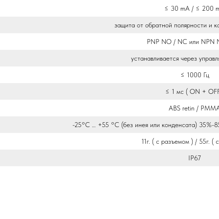
≤ 30 mA / ≤ 200 
защита от обратной полярности и к
PNP NO / NC или NPN 
устанавливается через управ
≤ 1000 Гц
≤ 1 мс ( ON + OFF
ABS retin / PMM
-25°C … +55 °C (без инея или конденсата) 35%-8
11г. ( с разъемом ) / 55г. ( 
IP67