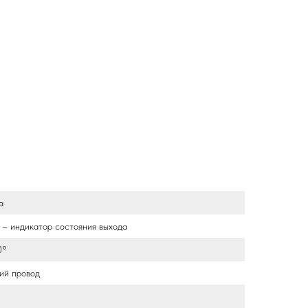
а
 – индикатор состояния выхода
0°
ий провод