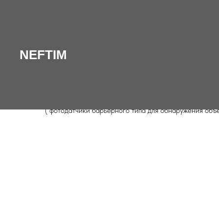
NEFTIM
/
КАТАЛОГ
/
Фотодатчики
/
NL-18 - фотодатчики М
NEFTIM
NL18-TP - фотодатчики барьерного 
( фотодатчики барьерного типа для обнаружения объе