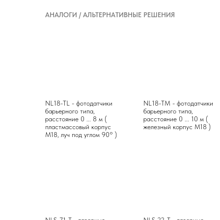
АНАЛОГИ / АЛЬТЕРНАТИВНЫЕ РЕШЕНИЯ
NL18-TL - фотодатчики
NL18-TM - фотодатчики
барьерного типа,
барьерного типа,
расстояние 0 ... 8 м (
расстояние 0 ... 10 м (
пластмассовый корпус
железный корпус М18 )
М18, луч под углом 90° )