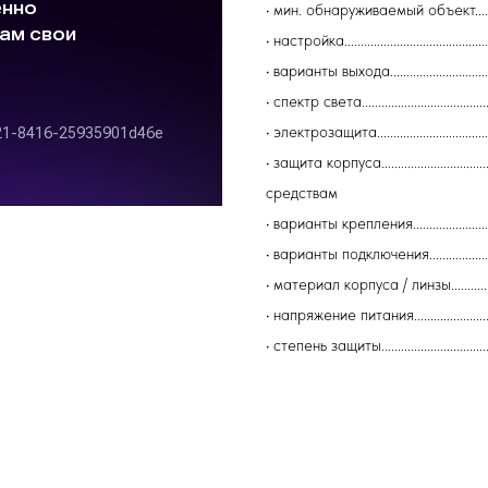
• мин. обнаруживаемый объект............
• настройка....................................
• варианты выхода.........................
• спектр света................................
• электрозащита............................
• защита корпуса............................
средствам
• варианты крепления.....................
• варианты подключения..................
• материал корпуса / линзы............
• напряжение питания.........................
• степень защиты....................................