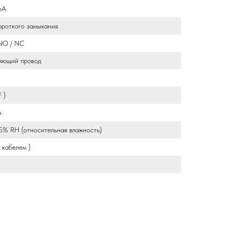
mA
ороткого замыкания
NO / NC
ляющий провод
 )
A
5% RH (относительная влажность)
с кабелем )