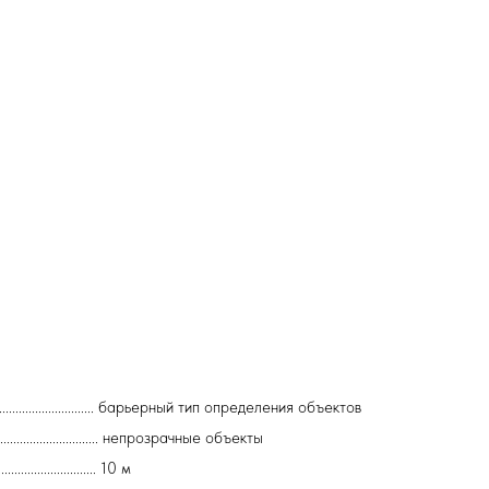
...................................... барьерный тип определения объектов
............................. непрозрачные объекты
.................... 10 м