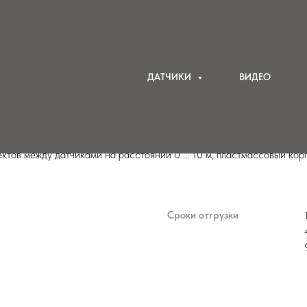
18 ( пластмассовый корпус )
/
NL18-TP - фотодатчики М18 барьерного типа
ДАТЧИКИ
ВИДЕО
типа, расстояние 0 ... 10 м ( пластмассовый
ктов между датчиками на расстоянии 0 ... 10 м, пластмассовый кор
Сроки отгрузки